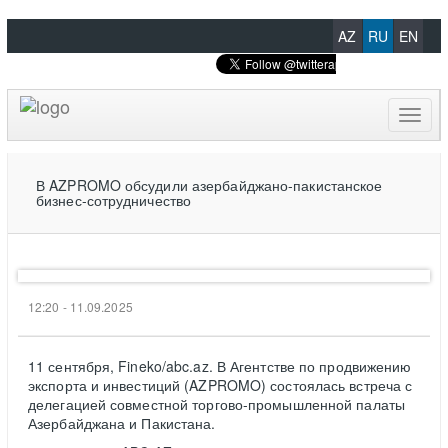
AZ
RU
EN
Toggl
naviga
В AZPROMO обсудили азербайджано-пакистанское
бизнес-сотрудничество
12:20 - 11.09.2025
11 сентября, Fineko/abc.az. В Агентстве по продвижению
экспорта и инвестиций (AZPROMO) состоялась встреча с
делегацией совместной торгово-промышленной палаты
Азербайджана и Пакистана.