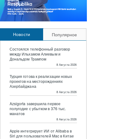
Новости
Популярное
Состоялся телефонный разговор
между Ильхамом Алиевым и
Дональдом Трампом
8 Августа 2026
Турция готова к реализации новых
проектов на месторождениях
Азербайджана
8 Августа 2026
Azsigorta завершила первое
полугодие с убытком в 376 тыс.
манатов
8 Августа 2026
Apple интегрирует ИИ от Alibaba в
Siri для пользователей Mac в Китае