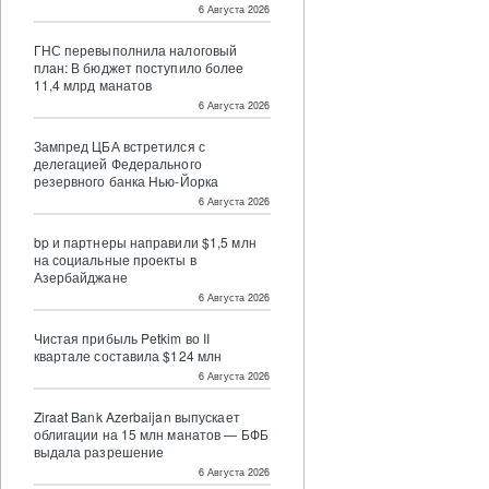
6 Августа 2026
ГНС перевыполнила налоговый
план: В бюджет поступило более
11,4 млрд манатов
6 Августа 2026
Зампред ЦБА встретился с
делегацией Федерального
резервного банка Нью-Йорка
6 Августа 2026
bp и партнеры направили $1,5 млн
на социальные проекты в
Азербайджане
6 Августа 2026
Чистая прибыль Petkim во II
квартале составила $124 млн
6 Августа 2026
Ziraat Bank Azerbaijan выпускает
облигации на 15 млн манатов — БФБ
выдала разрешение
6 Августа 2026