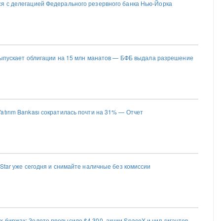
я с делегацией Федерального резервного банка Нью-Йорка
n выпускает облигации на 15 млн манатов — БФБ выдала разрешение
atırım Bankası сократилась почти на 31% — Отчет
 Star уже сегодня и снимайте наличные без комиссии
 биржах: Золото превысило $4 300, акции SpaceX и чип-гигантов