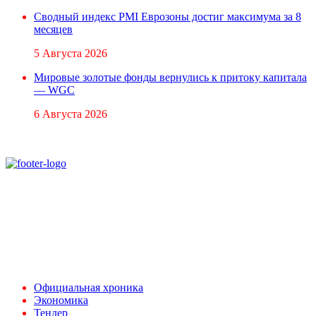
Сводный индекс PMI Еврозоны достиг максимума за 8
месяцев
5 Августа 2026
Мировые золотые фонды вернулись к притоку капитала
— WGC
6 Августа 2026
При использовании материалов ссылка на
Аналитическое и Информационное Агентство
FINEKO и ABC.AZ обязательна.
Адрес: Азербайджан, г. Баку,
ул. Льва Толстого 76
e-mail:
news@abc.az
тел: (994 50) 227 03 54
Официальная хроника
Экономика
Тендер