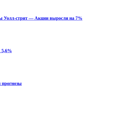
зы Уолл-стрит — Акции выросли на 7%
 5,6%
 прогнозы