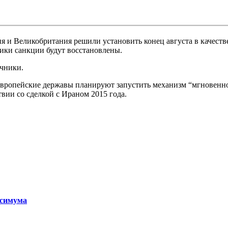
я и Великобритания решили установить конец августа в качеств
лики санкции будут восстановлены.
очники.
 европейские державы планируют запустить механизм “мгновенно
вии со сделкой с Ираном 2015 года.
ксимума