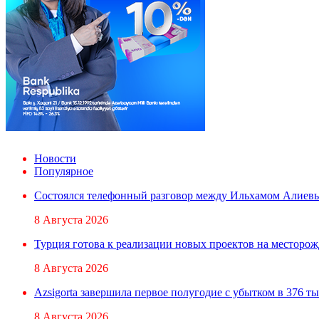
Новости
Популярное
Состоялся телефонный разговор между Ильхамом Алиев
8 Августа 2026
Турция готова к реализации новых проектов на месторо
8 Августа 2026
Azsigorta завершила первое полугодие с убытком в 376 ты
8 Августа 2026