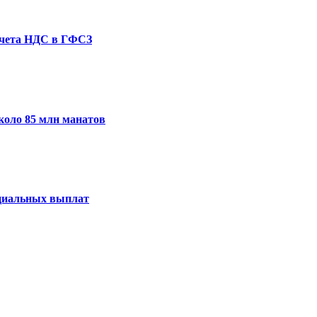
 счета НДС в ГФСЗ
коло 85 млн манатов
оциальных выплат