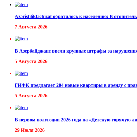
Azəristiliktəchizat обратилось к населению: В отопите
7 Августа 2026
В Азербайджане ввели крупные штрафы за нарушения 
5 Августа 2026
ГИФК предлагает 204 новые квартиры в аренду с пра
5 Августа 2026
В первом полугодии 2026 года на «Детскую горячую л
29 Июля 2026