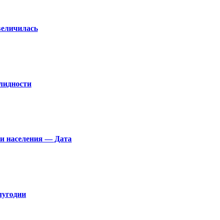
величилась
лидности
си населения — Дата
лугодии