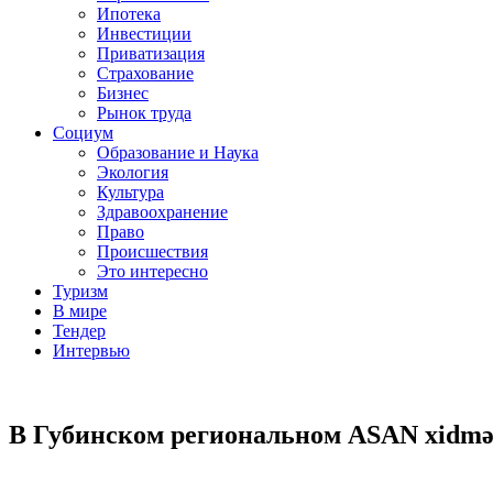
Ипотека
Инвестиции
Приватизация
Страхование
Бизнес
Рынок труда
Социум
Образование и Наука
Экология
Культура
Здравоохранение
Право
Происшествия
Это интересно
Туризм
В мире
Тендер
Интервью
В Губинском региональном ASAN xidmə