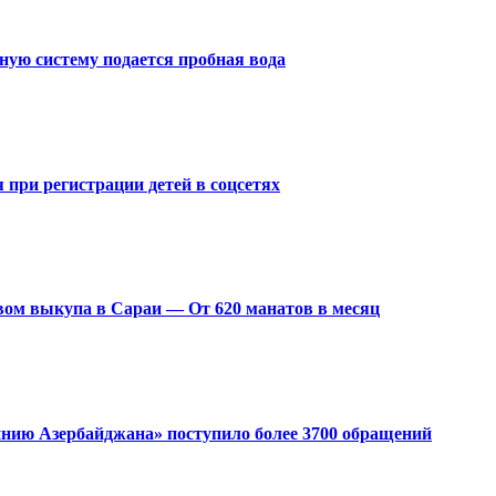
льную систему подается пробная вода
при регистрации детей в соцсетях
вом выкупа в Сараи — От 620 манатов в месяц
инию Азербайджана» поступило более 3700 обращений