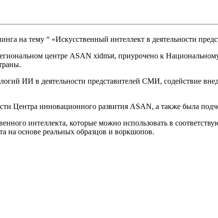
енинга на тему “ «Искусственный интеллект в деятельности пре
егиональном центре ASAN xidmət, приурочено к Национальному 
траны.
ологий ИИ в деятельности представителей СМИ, содействие вн
сти Центра инновационного развития ASAN, а также была подч
енного интеллекта, которые можно использовать в соответствую
та на основе реальных образцов и воркшопов.