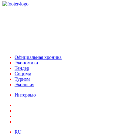
При использовании материалов ссылка на
Аналитическое и Информационное Агентство
FINEKO и ABC.AZ обязательна.
Адрес: Азербайджан, г. Баку,
ул. Льва Толстого 76
e-mail:
news@abc.az
тел: (994 50) 227 03 54
Официальная хроника
Экономика
Тендер
Социум
Туризм
Экология
Интервью
RU