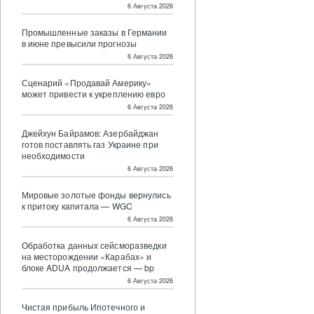
6 Августа 2026
Промышленные заказы в Германии
в июне превысили прогнозы
6 Августа 2026
Сценарий «Продавай Америку»
может привести к укреплению евро
6 Августа 2026
Джейхун Байрамов: Азербайджан
готов поставлять газ Украине при
необходимости
6 Августа 2026
Мировые золотые фонды вернулись
к притоку капитала — WGC
6 Августа 2026
Обработка данных сейсморазведки
на месторождении «Карабах» и
блоке ADUA продолжается — bp
6 Августа 2026
Чистая прибыль Ипотечного и