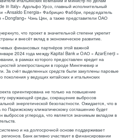
авители итальянских компаний и министр по делам
e in Italy» Адольфо Урсо, главный исполнительный
ии «Ansaldo Energia» Фабрицио Фаббри, председатель
и «Dongfang» Чэнь Цян, а также представители OАО
еркнуто, что проект в значительной степени укрепит
страны и внесёт вклад в экономическое развитие.
лючевых финансовых партнёров этой важной
варе 2024 года между Kapital Bank и OАО « AzərEnerji »
вании, в рамках которого предоставлен кредит на
ностей электростанции в городе Мингячевир и
и. За счёт выделенных средств были закуплены паровые
о поколения у ведущих китайских и итальянских
оекта ориентирована не только на повышение
щиту окружающей среды, сокращение выбросов
нальной энергетической безопастности. Ожидается, что в
а по Парижскому климатическому соглашению будет
н выбросов углерода, что является значимым вкладом в
ельств.
k системно и на долгосрочной основе поддерживает
 регионов. Банк активно участвует в финансировании