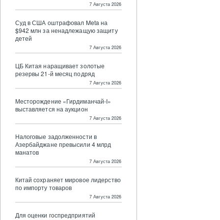
7 Августа 2026
Суд в США оштрафовал Meta на
$942 млн за ненадлежащую защиту
детей
7 Августа 2026
ЦБ Китая наращивает золотые
резервы 21-й месяц подряд
7 Августа 2026
Месторождение «Гирдиманчай-I»
выставляется на аукцион
7 Августа 2026
Налоговые задолженности в
Азербайджане превысили 4 млрд
манатов
7 Августа 2026
Китай сохраняет мировое лидерство
по импорту товаров
7 Августа 2026
Для оценки госпредприятий