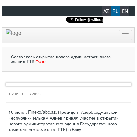
AZ
RU
EN
Toggl
naviga
Состоялось открытие нового административного
здания ГТК
Фото
15:02 - 10.06.2025
10 июня, Fineko/abc.az. Президент Азербайджанской
Республики Ильхам Алиев принял участие в открытии
нового административного здания Государственного
таможенного комитета (ГТК) в Баку.