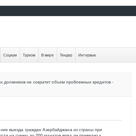
Социум
Туризм
В мире
Тендер
Интервью
их должников не сократит объем проблемных кредитов -
чение выезда граждан Азербайджана из страны при
сти на сумму до 200 манатов вряд ли приведет к