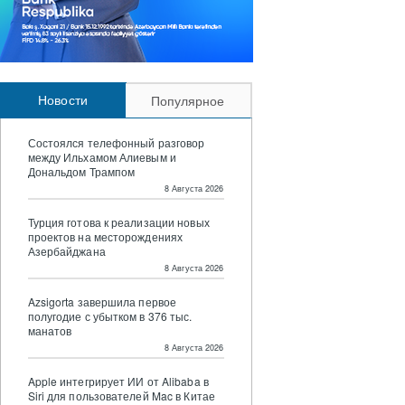
Новости
Популярное
Состоялся телефонный разговор
между Ильхамом Алиевым и
Дональдом Трампом
8 Августа 2026
Турция готова к реализации новых
проектов на месторождениях
Азербайджана
8 Августа 2026
Azsigorta завершила первое
полугодие с убытком в 376 тыс.
манатов
8 Августа 2026
Apple интегрирует ИИ от Alibaba в
Siri для пользователей Mac в Китае