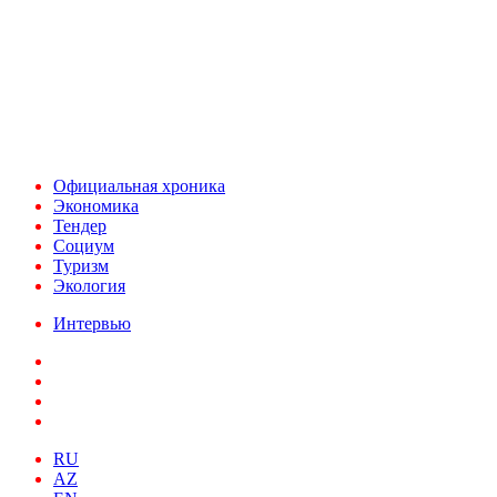
При использовании материалов ссылка на
Аналитическое и Информационное Агентство
FINEKO и ABC.AZ обязательна.
Адрес: Азербайджан, г. Баку,
ул. Льва Толстого 76
e-mail:
news@abc.az
тел: (994 50) 227 03 54
Официальная хроника
Экономика
Тендер
Социум
Туризм
Экология
Интервью
RU
AZ