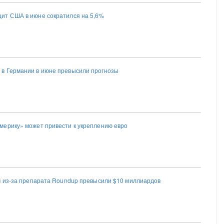
ит США в июне сократился на 5,6%
в Германии в июне превысили прогнозы
ерику» может привести к укреплению евро
м из-за препарата Roundup превысили $10 миллиардов