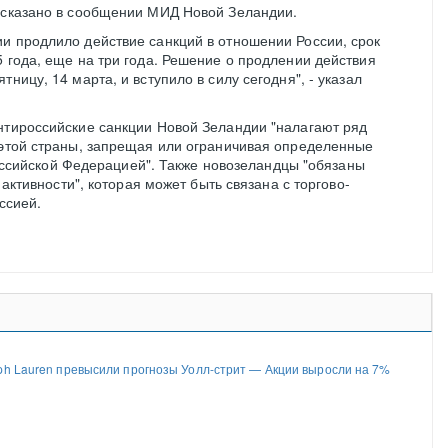
м сказано в сообщении МИД Новой Зеландии.
и продлило действие санкций в отношении России, срок
5 года, еще на три года. Решение о продлении действия
тницу, 14 марта, и вступило в силу сегодня", - указал
нтироссийские санкции Новой Зеландии "налагают ряд
 этой страны, запрещая или ограничивая определенные
оссийской Федерацией". Также новозеландцы "обязаны
ктивности", которая может быть связана с торгово-
ссией.
ph Lauren превысили прогнозы Уолл-стрит — Акции выросли на 7%