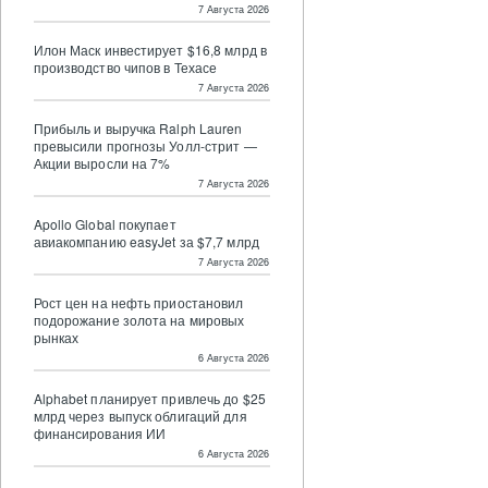
7 Августа 2026
Илон Маск инвестирует $16,8 млрд в
производство чипов в Техасе
7 Августа 2026
Прибыль и выручка Ralph Lauren
превысили прогнозы Уолл-стрит —
Акции выросли на 7%
7 Августа 2026
Apollo Global покупает
авиакомпанию easyJet за $7,7 млрд
7 Августа 2026
Рост цен на нефть приостановил
подорожание золота на мировых
рынках
6 Августа 2026
Alphabet планирует привлечь до $25
млрд через выпуск облигаций для
финансирования ИИ
6 Августа 2026