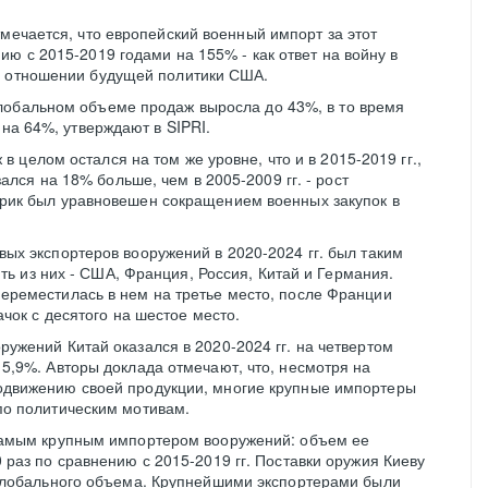
тмечается, что европейский военный импорт за этот
ию с 2015-2019 годами на 155% - как ответ на войну в
в отношении будущей политики США.
лобальном объеме продаж выросла до 43%, в то время
 на 64%, утверждают в SIPRI.
 целом остался на том же уровне, что и в 2015-2019 гг.,
зался на 18% больше, чем в 2005-2009 гг. - рост
рик был уравновешен сокращением военных закупок в
ых экспортеров вооружений в 2020-2024 гг. был таким
пять из них - США, Франция, Россия, Китай и Германия.
ереместилась в нем на третье место, после Франции
ачок с десятого на шестое место.
ужений Китай оказался в 2020-2024 гг. на четвертом
5,9%. Авторы доклада отмечают, что, несмотря на
одвижению своей продукции, многие крупные импортеры
по политическим мотивам.
 самым крупным импортером вооружений: объем ее
 раз по сравнению с 2015-2019 гг. Поставки оружия Киеву
 глобального объема. Крупнейшими экспортерами были