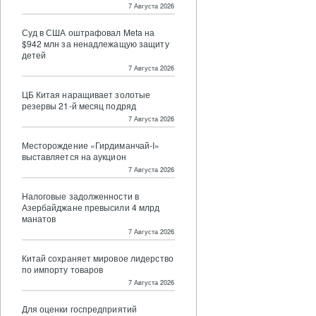
7 Августа 2026
Суд в США оштрафовал Meta на
$942 млн за ненадлежащую защиту
детей
7 Августа 2026
ЦБ Китая наращивает золотые
резервы 21-й месяц подряд
7 Августа 2026
Месторождение «Гирдиманчай-I»
выставляется на аукцион
7 Августа 2026
Налоговые задолженности в
Азербайджане превысили 4 млрд
манатов
7 Августа 2026
Китай сохраняет мировое лидерство
по импорту товаров
7 Августа 2026
Для оценки госпредприятий