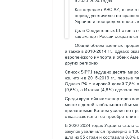
в 2020-2024 годах.
Как передает ABC.AZ, в нем о
период увеличился по сравнен
Украине и неопределенность 
Доля Соединенных Штатов в г
как экспорт России сократился
Общий объем военных продаж в
а также в 2010-2014 гг., однако ока
европейского импорта и обеих Аме
других регионах.
Список SIPRI ведущих десяти миров
же, что и в 2015-2019 гг., первые 
Однако РФ с мировой долей 7,8% п
(9,6%), а Италия (4,8%) сделала ск
Среди крупнейших экспортеров воор
месте с долей глобального объема 
прилагаемые Китаем усилия по пр
отказываются от ее приобретения 
В 2020-2024 годах Украина стала
закупок увеличился примерно в 100
шли из 35 стран и составили 8,8%