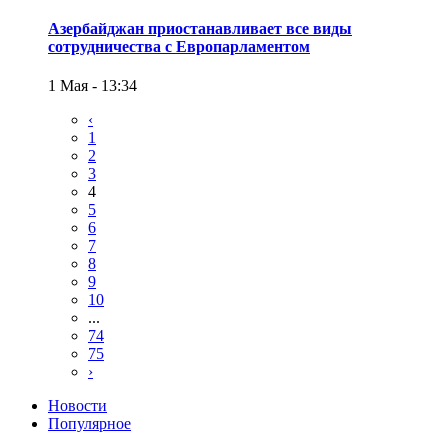
Азербайджан приостанавливает все виды
сотрудничества с Европарламентом
1 Мая - 13:34
‹
1
2
3
4
5
6
7
8
9
10
...
74
75
›
Новости
Популярное