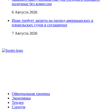
наличные без комиссии
6 Августа 2026
Иран требует запрета на проход американских и
израильских судов в соглашении
7 Августа 2026
При использовании материалов ссылка на
Аналитическое и Информационное Агентство
FINEKO и ABC.AZ обязательна.
Адрес: Азербайджан, г. Баку,
ул. Льва Толстого 76
e-mail:
news@abc.az
тел: (994 50) 227 03 54
Официальная хроника
Экономика
Тендер
Социум