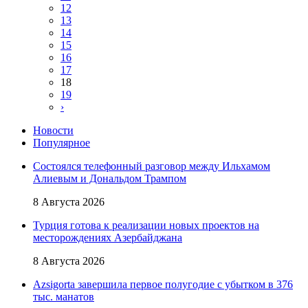
12
13
14
15
16
17
18
19
›
Новости
Популярное
Состоялся телефонный разговор между Ильхамом
Алиевым и Дональдом Трампом
8 Августа 2026
Турция готова к реализации новых проектов на
месторождениях Азербайджана
8 Августа 2026
Azsigorta завершила первое полугодие с убытком в 376
тыс. манатов