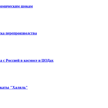
ономическим шокам
ска перепроизводства
а с Россией в космосе и ЦОДах
икаты "Халяль"